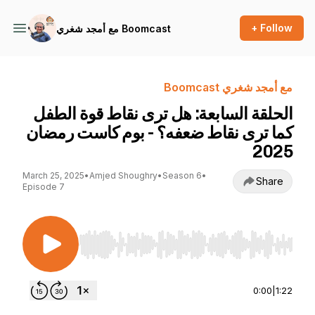
+ Follow
مع أمجد شغري Boomcast
مع أمجد شغري Boomcast
الحلقة السابعة: هل ترى نقاط قوة الطفل
كما ترى نقاط ضعفه؟ - بوم كاست رمضان
2025
March 25, 2025
•
Amjed Shoughry
•
Season 6
•
Share
Episode 7
Use Left/Right to seek, Home/End to jump to st
0:00
|
1:22