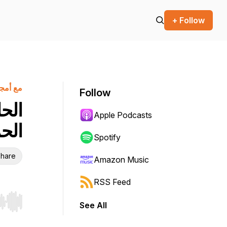
+ Follow
مع أمجد ش
Follow
الحل
Apple Podcasts
الحم
Spotify
hare
Amazon Music
RSS Feed
See All
r end. Hold shift to jump forward or backward.