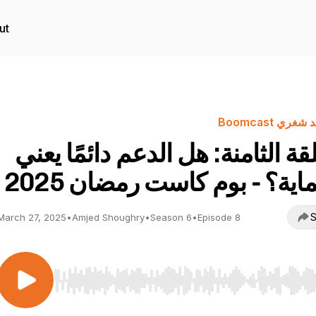
ut
غري Boomcast
قة الثامنة: هل الدعم دائمًا يعني
اية؟ - بوم كاست رمضان 2025
S
March 27, 2025
•
Amjed Shoughry
•
Season 6
•
Episode 8
Use Left/Right to seek, Home/End to jump to start o