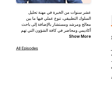
عشر سنوات من الخبرة في مهنة تحليل
السلوك التطبيقي، تنوع عملي فيها ما بين
معالج ومرشد ومستشار بالإضافة إلى باحث
أكاديمي ومحاضر في كافة الشؤون التي تهم
Show More
العائلة. وبعد هذه الخبرات المتراكمة، أتطلع
اليوم إلى توسيع نطاق الخدمة المجتمعية
والجمهور المستهدف لأصل إلى مسامع أكبر
All Episodes
شريحة ممكنة من العوائل التي تبحث دوما عن
ي
حلول لمشاكل أطفالها، لذا ولدت فكرة إطلاق
بودكاست خاص بي "خطوة بخطوة".اخذت على
عاتقي توفير محتوى مهني مختص في مجال
التربية وسلوك الأطفال ليكون من المنصات
المسجلة باللغة العربية وتدخل الى كل منزل
بكل سهولة دون التقيد بالوقت او الزمن.
سأوفر للأهالي والمهنيين من خلال "خطوة
بخطوة" الإرشاد والتوجيه اللازم في مواضيع
مختلفة بمجال الوالدية ومهارات التربية