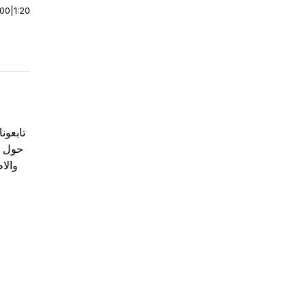
:00
|
1:20
تابعون
حول ا